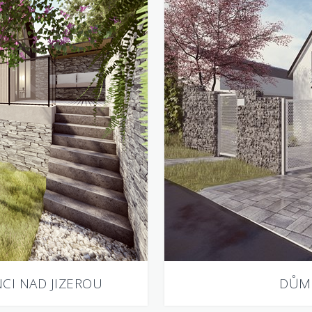
CI NAD JIZEROU
DŮM