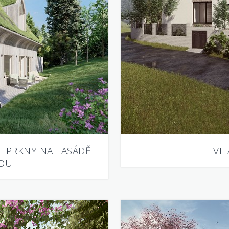
 PRKNY NA FASÁDĚ
VI
OU.