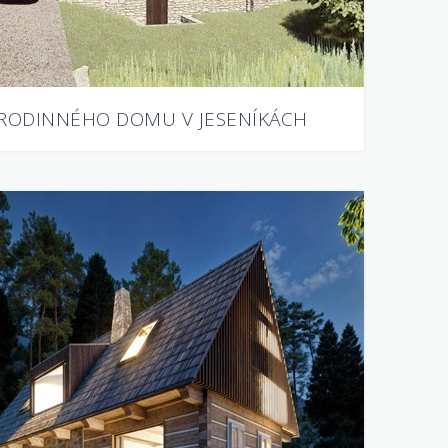
RODINNÉHO DOMU V JESENÍKÁCH