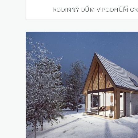
RODINNÝ DŮM V PODHŮŘÍ OR