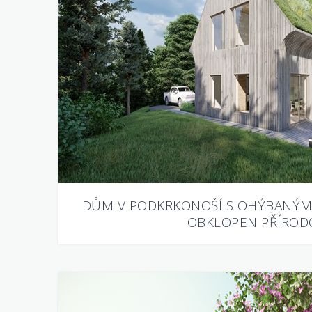
DŮM V PODKRKONOŠÍ S OHÝBANÝMI
OBKLOPEN PŘÍROD