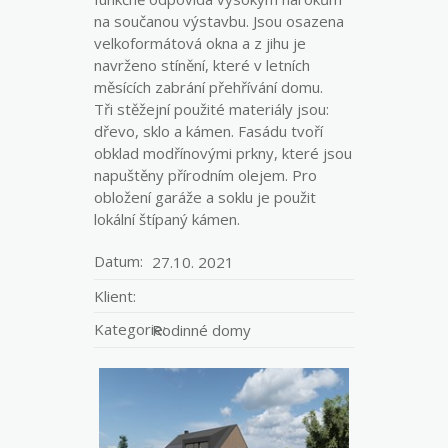
na součanou výstavbu. Jsou osazena
velkoformátová okna a z jihu je
navrženo stínění, které v letních
měsících zabrání přehřívání domu.
Tři stěžejní použité materiály jsou:
dřevo, sklo a kámen. Fasádu tvoří
obklad modřínovými prkny, které jsou
napuštěny přírodním olejem. Pro
obložení garáže a soklu je použit
lokální štípaný kámen.
Datum:
27.10. 2021
Klient:
Kategorie:
Rodinné domy