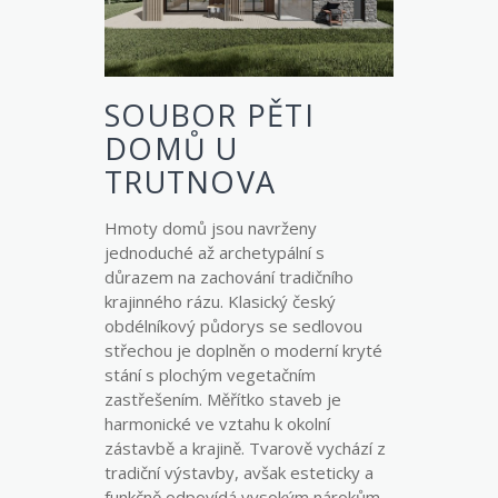
SOUBOR PĚTI
DOMŮ U
TRUTNOVA
Hmoty domů jsou navrženy
jednoduché až archetypální s
důrazem na zachování tradičního
krajinného rázu. Klasický český
obdélníkový půdorys se sedlovou
střechou je doplněn o moderní kryté
stání s plochým vegetačním
zastřešením. Měřítko staveb je
harmonické ve vztahu k okolní
zástavbě a krajině. Tvarově vychází z
tradiční výstavby, avšak esteticky a
funkčně odpovídá vysokým nárokům