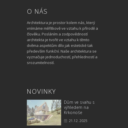
O NÁS
Architektura je prostor kolem nás, který
vnímáme měřítkově ve vztahu k přírodě a
člověku. Posláním a zodpovědností
architekta je tvořit ve vztahu k těmto
dvěma aspektům dílo jak estetické tak
především funkční. Naše architektura se
vyznačuje jednoduchostí, přehledností a
srozumitelností.
NOVINKY
Dům ve svahu s
Chalup
výhledem na
Jizers
Krkonoše
osada
Zbytky
21.12. 2025
14.1