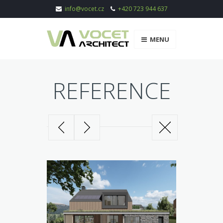
info@vocet.cz
+420 723 944 637
MENU
REFERENCE