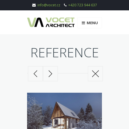
info@vocet.cz
+420 723 944 637
MENU
REFERENCE