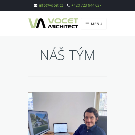
info@vocet.cz
+420 723 944 637
MENU
NÁŠ TÝM